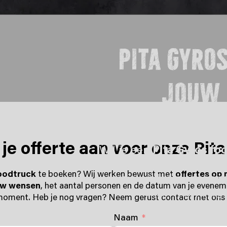
pita gyro
jouw 
je offerte aan voor onze Pit
Wil je een
Pita Gyros fo
privé­ gelegenheid? Onze 
foodtruck
te boeken? Wij werken bewust met
offertes op
locatie, volledig aangep
uw wensen
, het aantal personen en de datum van je evenem
events: wij zor
moment. Heb je nog vragen? Neem gerust contact met ons o
Naam