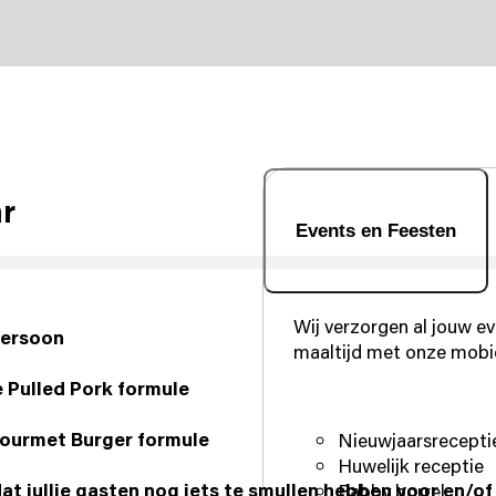
ar
Events en Feesten
Wij verzorgen al jouw ev
persoon
maaltijd met onze mobie
e Pulled Pork formule
Gourmet Burger formule
Nieuwjaarsrecepti
Huwelijk receptie
dat jullie gasten nog iets te smullen hebben voor en/of
Babby borrel