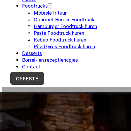
Foodtrucks
Mobiele frituur
Gourmet Burger Foodtruck
Hamburger Foodtruck huren
Pasta Foodtruck huren
Kebab Foodtruck huren
Pita Gyros Foodtruck huren
Desserts
Borrel- en receptiehapjes
Contact
OFFERTE