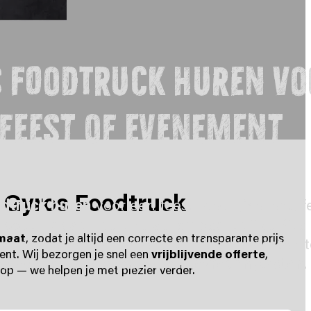
s foodtruck huren vo
feest of evenement
a Gyros Foodtruck
odtruck huren
voor een feest, bedrijfs­event, fe
foodtruck serveert verse, ambachtelijke Pita
 maat
, zodat je altijd een correcte en transparante prijs
ast aan jouw evenement. Van kleine feesten t
ent. Wij bezorgen je snel een
vrijblijvende offerte
,
gen voor smaak, snelheid en
tevreden gasten
.
p — we helpen je met plezier verder.