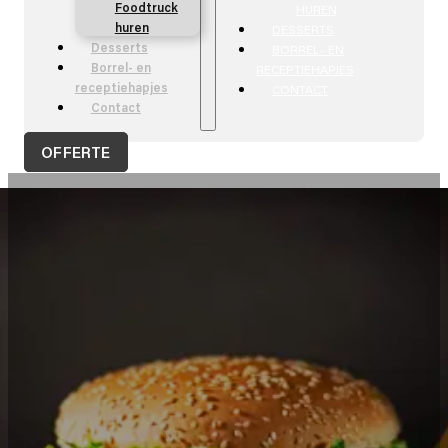
Foodtruck
HUREN
huren
DESSERTS
Desserts
BORREL- EN
Borrel- en
RECEPTIEHAPJES
receptiehapjes
CONTACT
Contact
OFFERTE