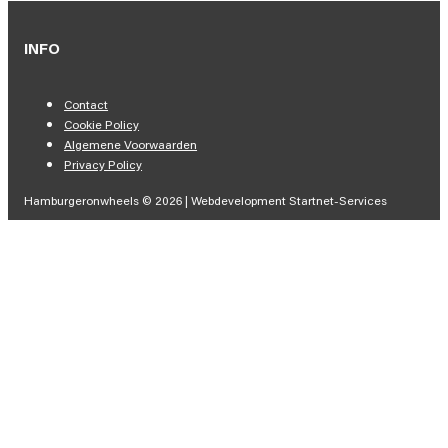
INFO
Contact
Cookie Policy
Algemene Voorwaarden
Privacy Policy
Hamburgeronwheels © 2026 | Webdevelopment Startnet-Services