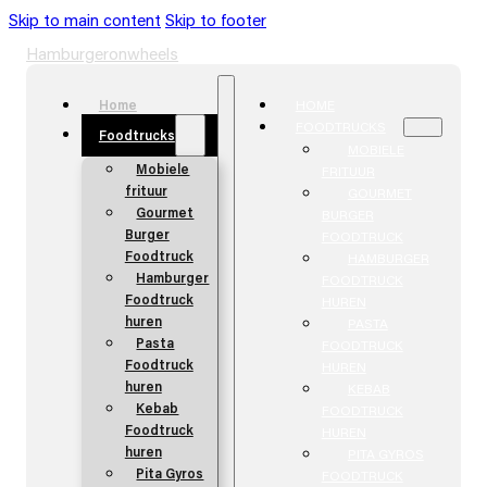
Skip to main content
Skip to footer
Hamburgeronwheels
Home
HOME
FOODTRUCKS
Foodtrucks
MOBIELE
Mobiele
FRITUUR
frituur
GOURMET
Gourmet
BURGER
Burger
FOODTRUCK
Foodtruck
HAMBURGER
Hamburger
FOODTRUCK
Foodtruck
HUREN
huren
PASTA
Pasta
FOODTRUCK
Foodtruck
HUREN
huren
KEBAB
Kebab
FOODTRUCK
Foodtruck
HUREN
huren
PITA GYROS
Pita Gyros
FOODTRUCK