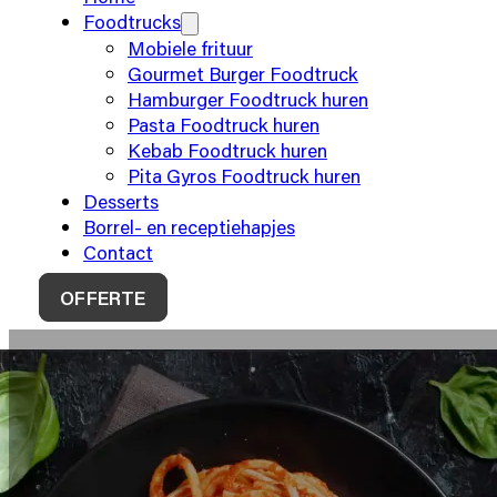
Foodtrucks
Mobiele frituur
Gourmet Burger Foodtruck
Hamburger Foodtruck huren
Pasta Foodtruck huren
Kebab Foodtruck huren
Pita Gyros Foodtruck huren
Desserts
Borrel- en receptiehapjes
Contact
OFFERTE