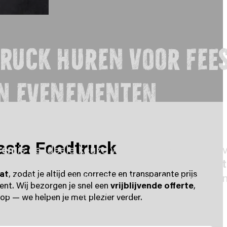
truck huren voor fee
n evenementen
Pasta Foodtruck
ren
is de ideale keuze voor feesten, bedrijfse
a foodtruck bereiden we
verse pasta’s op locat
at
, zodat je altijd een correcte en transparante prijs
. Van kleine privéfeesten tot grote evenemen
ent. Wij bezorgen je snel een
vrijblijvende offerte
,
 een vlotte service en tevreden gasten.
p — we helpen je met plezier verder.