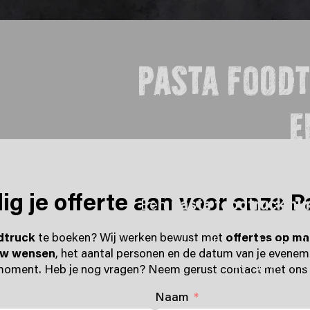
Pasta food
e
g je offerte aan voor onze 
Een
pasta foodtruck hu
festivals. In onze past
dtruck
te boeken? Wij werken bewust met
offertes op ma
geserveerd en vol smaak
uw wensen
, het aantal personen en de datum van je evenem
zorgen voor
moment. Heb je nog vragen? Neem gerust contact met ons o
Naam