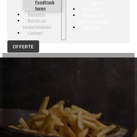
Foodtruck
HUREN
huren
DESSERTS
Desserts
BORREL- EN
Borrel- en
RECEPTIEHAPJES
receptiehapjes
CONTACT
Contact
OFFERTE