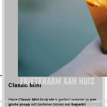
Frietkraam aan Huis
Classic Mini
Onze Classic Mini formule
is perfect wanneer je
een
aan huis
maakt van elk
feest
,
evenement
of
bedrij
grote groep
wilt bedienen binnen een
beperkt
atse
heerlijke, verse frietjes
en bieden
verschillend