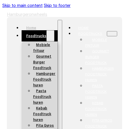
Skip to main content
Skip to footer
Hamburgeronwheels
Home
HOME
FOODTRUCKS
Foodtrucks
MOBIELE
Mobiele
FRITUUR
frituur
GOURMET
Gourmet
BURGER
Burger
FOODTRUCK
Foodtruck
HAMBURGER
Hamburger
FOODTRUCK
Foodtruck
HUREN
huren
PASTA
Pasta
FOODTRUCK
Foodtruck
HUREN
huren
KEBAB
Kebab
FOODTRUCK
Foodtruck
HUREN
huren
PITA GYROS
Pita Gyros
FOODTRUCK