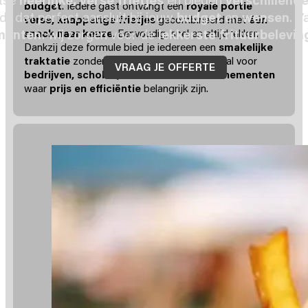
budget
. Iedere gast ontvangt een
royale portie
ndt dat perfect aansluit bij jouw
budget
en
wensen
. V
verse, knapperige frietjes
gecombineerd met
één
menten
: wij zorgen voor de
lekkerste frituurbelevin
snack naar keuze
. Eenvoudig, snel en altijd lekker.
Dankzij deze formule bied je iedereen een
smakelijke
traktatie
zonder te veel te spenderen, ideaal voor
VRAAG JE OFFERTE
bedrijven, scholen, buurtfeesten
of
evenementen
waar
prijs en efficiëntie
belangrijk zijn.