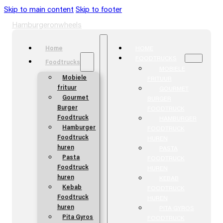
Skip to main content
Skip to footer
Hamburgeronwheels
Home
HOME
FOODTRUCKS
Foodtrucks
MOBIELE
Mobiele
FRITUUR
frituur
GOURMET
Gourmet
BURGER
Burger
FOODTRUCK
Foodtruck
HAMBURGER
Hamburger
FOODTRUCK
Foodtruck
HUREN
huren
PASTA
Pasta
FOODTRUCK
Foodtruck
HUREN
huren
KEBAB
Kebab
FOODTRUCK
Foodtruck
HUREN
huren
PITA GYROS
Pita Gyros
FOODTRUCK