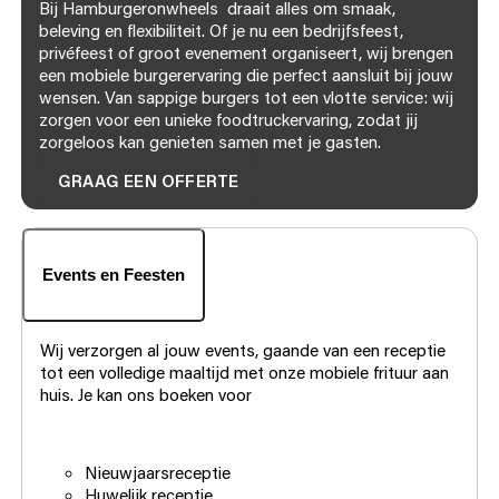
Bij Hamburgeronwheels draait alles om smaak,
beleving en flexibiliteit. Of je nu een bedrijfsfeest,
privéfeest of groot evenement organiseert, wij brengen
een mobiele burgerervaring die perfect aansluit bij jouw
wensen. Van sappige burgers tot een vlotte service: wij
zorgen voor een unieke foodtruckervaring, zodat jij
zorgeloos kan genieten samen met je gasten.
GRAAG EEN OFFERTE
Events en Feesten
Wij verzorgen al jouw events, gaande van een receptie
tot een volledige maaltijd met onze mobiele frituur aan
huis. Je kan ons boeken voor
Nieuwjaarsreceptie
Huwelijk receptie