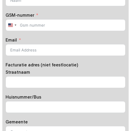
GSM-nummer
United
States
+1
Email
Facturatie adres (niet feestlocatie)
Straatnaam
Huisnummer/Bus
Gemeente