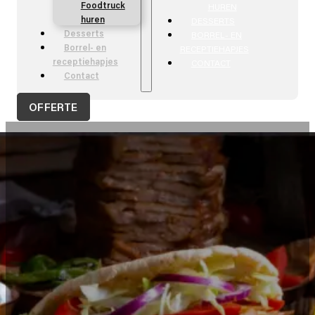
Foodtruck
HUREN
huren
DESSERTS
Desserts
BORREL- EN
Borrel- en
RECEPTIEHAPJES
receptiehapjes
CONTACT
Contact
OFFERTE