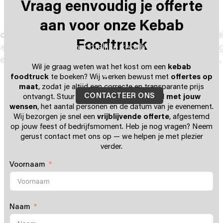
Vraag eenvoudig je offerte
aan voor onze Kebab
foodtruck huren
voor een feest, bedrijfs­event, festiva
Foodtruck
erveert verse, ambachtelijke kebab op locatie, volled
eine feesten tot grote events: wij zorgen voor smaak,
Wil je graag weten wat het kost om een
kebab
gasten
.
foodtruck
te boeken? Wij werken bewust met
offertes op
maat
, zodat je altijd een correcte en transparante prijs
CONTACTEER ONS
ontvangt. Stuur ons eenvoudig een
e-mail met jouw
wensen
, het aantal personen en de datum van je evenement.
Wij bezorgen je snel een
vrijblijvende offerte
, afgestemd
op jouw feest of bedrijfsmoment. Heb je nog vragen? Neem
gerust contact met ons op — we helpen je met plezier
verder.
Voornaam
Naam