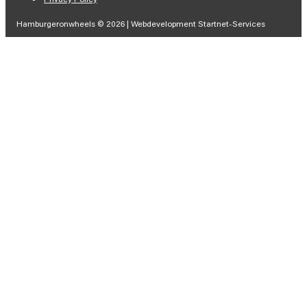
Hamburgeronwheels © 2026 | Webdevelopment Startnet-Services