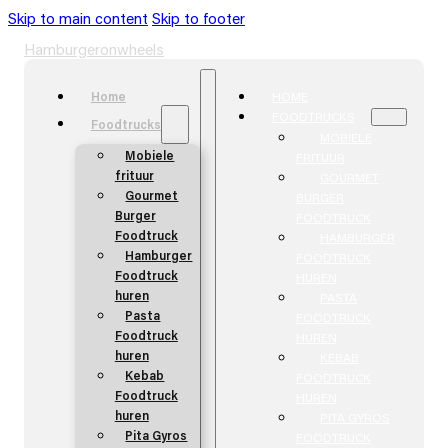
Skip to main content
Skip to footer
Hamburgeronwheels
Home
HOME
FOODTRUCKS
Foodtrucks
MOBIELE
Mobiele
FRITUUR
frituur
GOURMET
Gourmet
BURGER
Burger
FOODTRUCK
Foodtruck
HAMBURGER
Hamburger
FOODTRUCK
Foodtruck
HUREN
huren
PASTA
Pasta
FOODTRUCK
Foodtruck
HUREN
huren
KEBAB
Kebab
FOODTRUCK
Foodtruck
HUREN
huren
PITA GYROS
Pita Gyros
FOODTRUCK