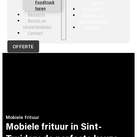
Foodtruck
HUREN
huren
DESSERTS
Desserts
BORREL- EN
Borrel- en
RECEPTIEHAPJES
receptiehapjes
CONTACT
Contact
OFFERTE
Mobiele frituur
Mobiele frituur in Sint-