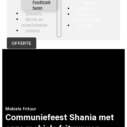
Foodtruck
HUREN
huren
DESSERTS
Desserts
BORREL- EN
Borrel- en
RECEPTIEHAPJES
receptiehapjes
CONTACT
Contact
OFFERTE
Mobiele frituur
Communiefeest Shania met