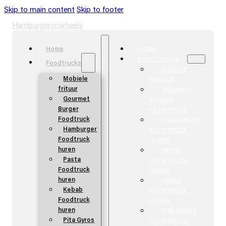
Skip to main content
Skip to footer
Hamburgeronwheels
Home
HOME
FOODTRUCKS
Foodtrucks
MOBIELE
Mobiele
FRITUUR
frituur
GOURMET
Gourmet
BURGER
Burger
FOODTRUCK
Foodtruck
HAMBURGER
Hamburger
FOODTRUCK
Foodtruck
HUREN
huren
PASTA
Pasta
FOODTRUCK
Foodtruck
HUREN
huren
KEBAB
Kebab
FOODTRUCK
Foodtruck
HUREN
huren
PITA GYROS
Pita Gyros
FOODTRUCK