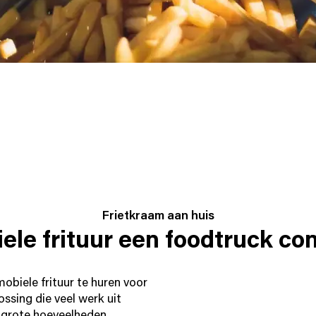
Frietkraam aan huis
ele frituur een foodtruck co
biele frituur te huren voor
ssing die veel werk uit
n grote hoeveelheden