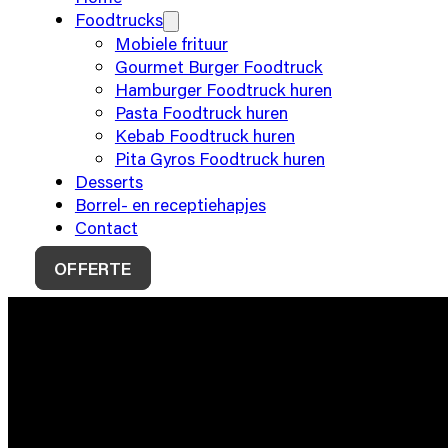
Foodtrucks
Mobiele frituur
Gourmet Burger Foodtruck
Hamburger Foodtruck huren
Pasta Foodtruck huren
Kebab Foodtruck huren
Pita Gyros Foodtruck huren
Desserts
Borrel- en receptiehapjes
Contact
OFFERTE